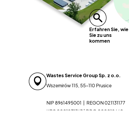
Erfahren Sie, wie
Sie zu uns
kommen
Wastes Service Group Sp. z o.o.
Wszemirów 115, 55-110 Prusice
NIP 8961495001 | REGON 021131177
KRS 0001231767 | BDO 000012660
Elektronische Zustelladresse: