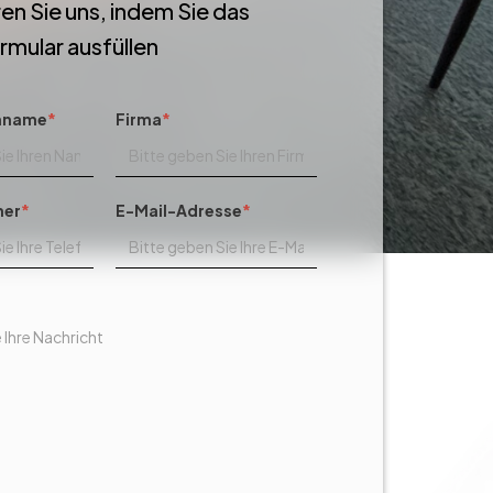
en Sie uns, indem Sie das
mular ausfüllen
hname
*
Firma
*
mer
*
E-Mail-Adresse
*