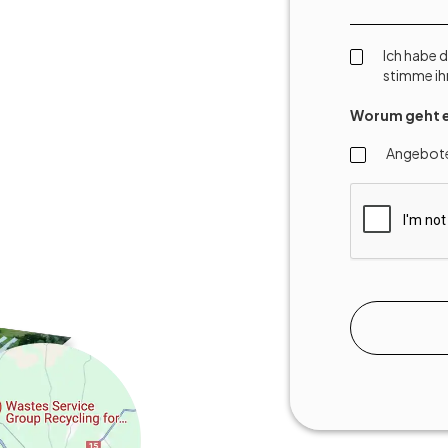
Ich habe 
stimme ih
Worum geht e
Angebot