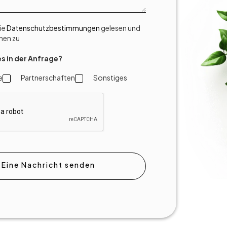
die
Datenschutzbestimmungen
gelesen und
nen zu
s in der Anfrage?
e
Partnerschaften
Sonstiges