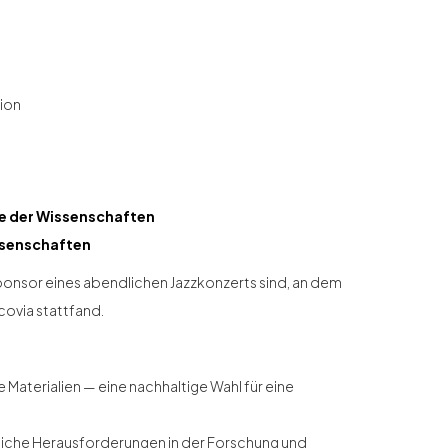
sion
e der Wissenschaften
ssenschaften
d Sponsor eines abendlichen Jazzkonzerts sind, an dem
covia stattfand.
 Materialien — eine nachhaltige Wahl für eine
tliche Herausforderungen in der Forschung und