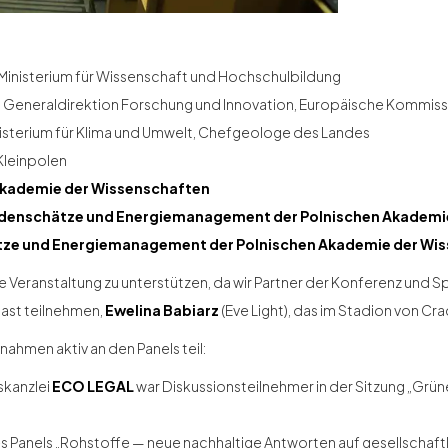
 Ministerium für Wissenschaft und Hochschulbildung
t, Generaldirektion Forschung und Innovation, Europäische Kommis
nisterium für Klima und Umwelt, Chefgeologe des Landes
Kleinpolen
Akademie der Wissenschaften
Bodenschätze und Energiemanagement der Polnischen Akademi
ätze und Energiemanagement der Polnischen Akademie der Wi
, die Veranstaltung zu unterstützen, da wir Partner der Konferenz un
ast teilnehmen,
Ewelina Babiarz
(Eve Light), das im Stadion von Cra
nahmen aktiv an den Panels teil:
skanzlei
ECO LEGAL
war Diskussionsteilnehmer in der Sitzung „Grüne
es Panels „Rohstoffe — neue nachhaltige Antworten auf gesellschaf