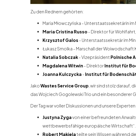
Zu den Rednern gehörten:
Maria Młowczyńska - Unterstaatssekretärin im
Maria Cristina Russo
- Direktor für Wohlfahr
Krzysztof Galos
- Unterstaatssekretär im Mi
Łukasz Smolka - Marschall der Woiwodschaft 
Natalia Sobczak
- Vizepräsident
Polnische 
Magdalena Witwin
- Direktor
Institut für 
Joanna Kulczycka
-
Institut für Bodensch
Jako
Wastes Service Group
, wir sind stolz darauf
das Wojciech Gogolewski Trio und ein besonderer G
Der Tag war voller Diskussionen und unsere Experten 
Justyna Zyga
von einer befreundeten Anwalt
wettbewerbsfähige europäische Wirtschaft“.
Robert Makiela
teilte sein Wissen während d