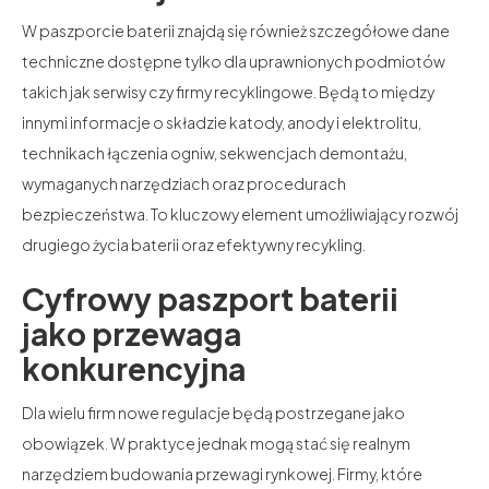
W paszporcie baterii znajdą się również szczegółowe dane
techniczne dostępne tylko dla uprawnionych podmiotów
takich jak serwisy czy firmy recyklingowe. Będą to między
innymi informacje o składzie katody, anody i elektrolitu,
technikach łączenia ogniw, sekwencjach demontażu,
wymaganych narzędziach oraz procedurach
bezpieczeństwa. To kluczowy element umożliwiający rozwój
drugiego życia baterii oraz efektywny recykling.
Cyfrowy paszport baterii
jako przewaga
konkurencyjna
Dla wielu firm nowe regulacje będą postrzegane jako
obowiązek. W praktyce jednak mogą stać się realnym
narzędziem budowania przewagi rynkowej. Firmy, które