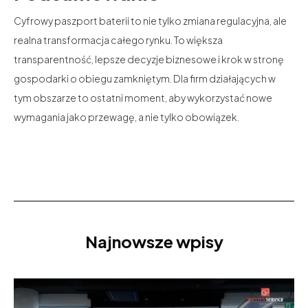
Cyfrowy paszport baterii to nie tylko zmiana regulacyjna, ale
realna transformacja całego rynku. To większa
transparentność, lepsze decyzje biznesowe i krok w stronę
gospodarki o obiegu zamkniętym. Dla firm działających w
tym obszarze to ostatni moment, aby wykorzystać nowe
wymagania jako przewagę, a nie tylko obowiązek.
Najnowsze wpisy