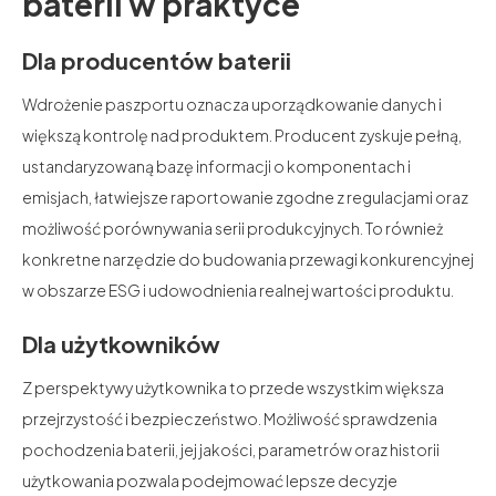
baterii w praktyce
Dla producentów baterii
Wdrożenie paszportu oznacza uporządkowanie danych i
większą kontrolę nad produktem. Producent zyskuje pełną,
ustandaryzowaną bazę informacji o komponentach i
emisjach, łatwiejsze raportowanie zgodne z regulacjami oraz
możliwość porównywania serii produkcyjnych. To również
konkretne narzędzie do budowania przewagi konkurencyjnej
w obszarze ESG i udowodnienia realnej wartości produktu.
Dla użytkowników
Z perspektywy użytkownika to przede wszystkim większa
przejrzystość i bezpieczeństwo. Możliwość sprawdzenia
pochodzenia baterii, jej jakości, parametrów oraz historii
użytkowania pozwala podejmować lepsze decyzje