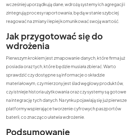
wcześniej uporządkują dane, wdrożą systemy ich agregacji i
zintegrują procesy raportowania, będą w stanie szybciej
reagować na zmiany i lepiej komunikować swoją wartość.
Jak przygotować się do
wdrożenia
Pierwszym krokiem jest zmapowanie danych, które firma już
posiada oraz tych, które będzie musiała zbierać. Warto
sprawdzić czy dostępne są informacje o składzie
materiałowym, czy mierzony jest ślad węglowy produktów,
czy istnieje historia użytkowania oraz czy systemy są gotowe
na integrację tych danych. Na rynku pojawiają się już pierwsze
platformy wspierające tworzenie cyfrowych paszportów
baterii, co znacząco ułatwia wdrożenie.
Podsumowanie