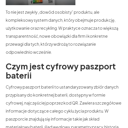
To nie jest zwykły „dowód osobisty” produktu, ale
kompleksowy system danych, który obejmuje produkcję,
użytkowanie oraz recykling. W praktyce oznacza to większą
transparentność, nowe obowiązki dla firm i konkretne
przewagi dla tych, którzy wdrożą to rozwiązanie
odpowiednio wcześnie.
Czym jest cyfrowy paszport
baterii
Cyfrowy paszport baterii to ustandaryzowany zbiór danych
przypisany do konkretnej baterii, dostępny w formie
cyfrowej, najczęściej poprzez kod QR. Zawiera szczegółowe
informacje dotyczące całego cyklu życia produktu. W
paszporcie znajdują się informacje takie jak skład
materiałowy baterii, ślad węglowy, parametry pracy, historia