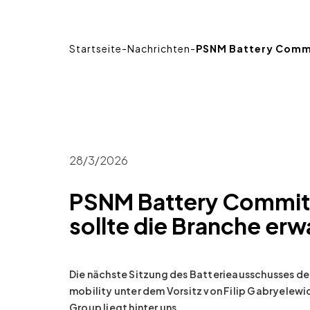
Startseite
-
Nachrichten
-
PSNM Battery Commit
28/3/2026
PSNM Battery Committ
sollte die Branche er
Die nächste Sitzung des Batterieausschusses d
mobility unter dem Vorsitz von Filip Gabryelew
Group liegt hinter uns.