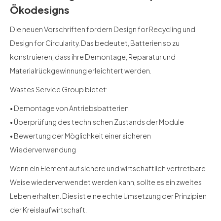
Ökodesigns
Die neuen Vorschriften fördern Design for Recycling und
Design for Circularity. Das bedeutet, Batterien so zu
konstruieren, dass ihre Demontage, Reparatur und
Materialrückgewinnung erleichtert werden.
Wastes Service Group bietet:
• Demontage von Antriebsbatterien
• Überprüfung des technischen Zustands der Module
• Bewertung der Möglichkeit einer sicheren
Wiederverwendung
Wenn ein Element auf sichere und wirtschaftlich vertretbare
Weise wiederverwendet werden kann, sollte es ein zweites
Leben erhalten. Dies ist eine echte Umsetzung der Prinzipien
der Kreislaufwirtschaft.