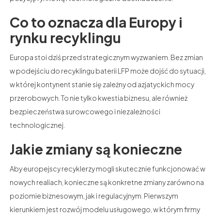
Co to oznacza dla Europy i
rynku recyklingu
Europa stoi dziś przed strategicznym wyzwaniem. Bez zmian
w podejściu do recyklingu baterii LFP może dojść do sytuacji,
w której kontynent stanie się zależny od azjatyckich mocy
przerobowych. To nie tylko kwestia biznesu, ale również
bezpieczeństwa surowcowego i niezależności
technologicznej.
Jakie zmiany są konieczne
Aby europejscy recyklerzy mogli skutecznie funkcjonować w
nowych realiach, konieczne są konkretne zmiany zarówno na
poziomie biznesowym, jak i regulacyjnym. Pierwszym
kierunkiem jest rozwój modelu usługowego, w którym firmy