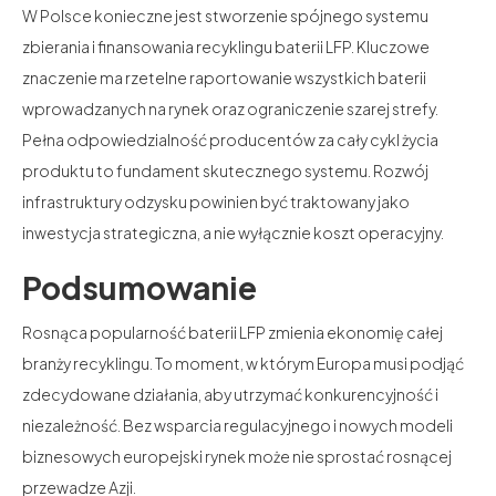
W Polsce konieczne jest stworzenie spójnego systemu
zbierania i finansowania recyklingu baterii LFP. Kluczowe
znaczenie ma rzetelne raportowanie wszystkich baterii
wprowadzanych na rynek oraz ograniczenie szarej strefy.
Pełna odpowiedzialność producentów za cały cykl życia
produktu to fundament skutecznego systemu. Rozwój
infrastruktury odzysku powinien być traktowany jako
inwestycja strategiczna, a nie wyłącznie koszt operacyjny.
Podsumowanie
Rosnąca popularność baterii LFP zmienia ekonomię całej
branży recyklingu. To moment, w którym Europa musi podjąć
zdecydowane działania, aby utrzymać konkurencyjność i
niezależność. Bez wsparcia regulacyjnego i nowych modeli
biznesowych europejski rynek może nie sprostać rosnącej
przewadze Azji.