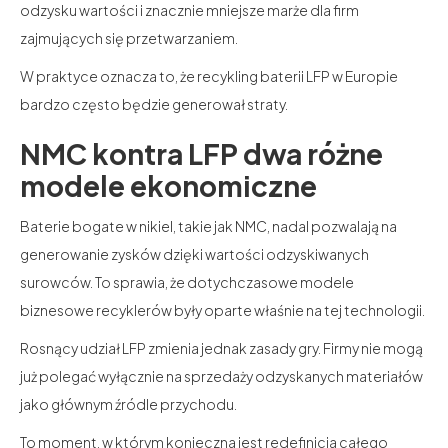
odzysku wartości i znacznie mniejsze marże dla firm
zajmujących się przetwarzaniem.
W praktyce oznacza to, że recykling baterii LFP w Europie
bardzo często będzie generował straty.
NMC kontra LFP dwa różne
modele ekonomiczne
Baterie bogate w nikiel, takie jak NMC, nadal pozwalają na
generowanie zysków dzięki wartości odzyskiwanych
surowców. To sprawia, że dotychczasowe modele
biznesowe recyklerów były oparte właśnie na tej technologii.
Rosnący udział LFP zmienia jednak zasady gry. Firmy nie mogą
już polegać wyłącznie na sprzedaży odzyskanych materiałów
jako głównym źródle przychodu.
To moment, w którym konieczna jest redefinicja całego