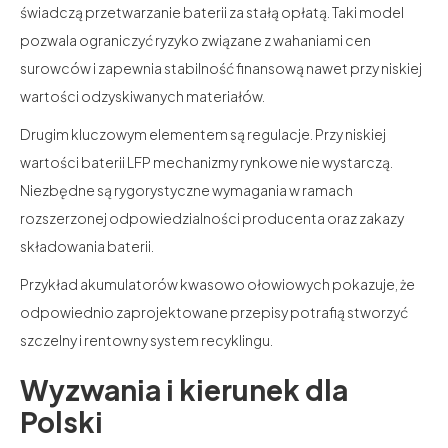
świadczą przetwarzanie baterii za stałą opłatą. Taki model
pozwala ograniczyć ryzyko związane z wahaniami cen
surowców i zapewnia stabilność finansową nawet przy niskiej
wartości odzyskiwanych materiałów.
Drugim kluczowym elementem są regulacje. Przy niskiej
wartości baterii LFP mechanizmy rynkowe nie wystarczą.
Niezbędne są rygorystyczne wymagania w ramach
rozszerzonej odpowiedzialności producenta oraz zakazy
składowania baterii.
Przykład akumulatorów kwasowo ołowiowych pokazuje, że
odpowiednio zaprojektowane przepisy potrafią stworzyć
szczelny i rentowny system recyklingu.
Wyzwania i kierunek dla
Polski