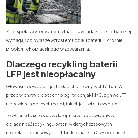
Z perspektywy recyklingu sytuacja wygląda znacznie bardziej
wymagająco. Wraz ze wzrostem udziału baterii LFP rośnie
problem ich opłacalnego przetwarzania.
Dlaczego recykling baterii
LFP jest nieopłacalny
Głównym powodem jest skład chemiczny tych baterii. W
przeciwieństwie do technologii takich jak NMC, ogniwa LFP
nie zawierają cennych metali, takich jak kobalt czy nikiel.
To właśnie te surowce w dużej mierze odpowiadały za
opłacalność recyklingu baterii w dotychczasowych
modelach biznesowych. Ich brak oznacza niższy potencjał