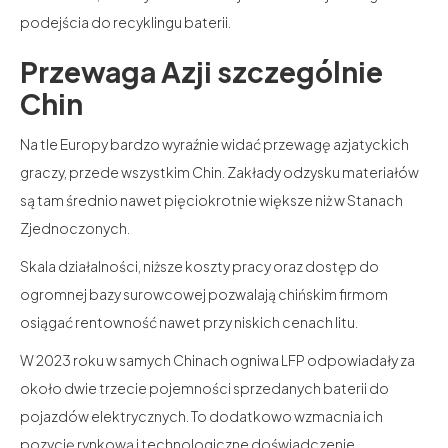
podejścia do recyklingu baterii.
Przewaga Azji szczególnie
Chin
Na tle Europy bardzo wyraźnie widać przewagę azjatyckich
graczy, przede wszystkim Chin. Zakłady odzysku materiałów
są tam średnio nawet pięciokrotnie większe niż w Stanach
Zjednoczonych.
Skala działalności, niższe koszty pracy oraz dostęp do
ogromnej bazy surowcowej pozwalają chińskim firmom
osiągać rentowność nawet przy niskich cenach litu.
W 2023 roku w samych Chinach ogniwa LFP odpowiadały za
około dwie trzecie pojemności sprzedanych baterii do
pojazdów elektrycznych. To dodatkowo wzmacnia ich
pozycję rynkową i technologiczne doświadczenie.