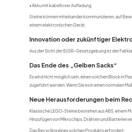
• Akku mit kabelloser Aufladung
Steine können miteinander kommunizieren, auf Bewe
einem elektronischen Gerät.
Innovation oder zukünftiger Elektr
Aus der Sicht der EUSR-Gesetzgebung ist der Fall klar
Das Ende des „Gelben Sacks“
Es wird nicht möglich sein, einen solchen Block in
zugeführt werden. Wenn Sie es in einen normalen Mül
Neue Herausforderungen beim Rec
Klassische LEGO-Steine bestehen aus ABS, einem Mat
Hinzufügen von Mikrochips, Drähten und Batterien 
Das Recycling eines solchen Produkts erfordert: