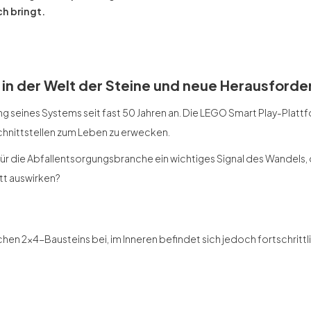
h bringt.
 in der Welt der Steine und neue Herausford
 seines Systems seit fast 50 Jahren an. Die LEGO Smart Play-Plat
Schnittstellen zum Leben zu erwecken.
Für die Abfallentsorgungsbranche ein wichtiges Signal des Wandels, d
tt auswirken?
chen 2x4-Bausteins bei, im Inneren befindet sich jedoch fortschrittl