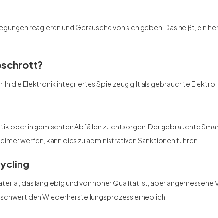
gungen reagieren und Geräusche von sich geben. Das heißt, ein he
oschrott?
. In die Elektronik integriertes Spielzeug gilt als gebrauchte Elektro
 Plastik oder in gemischten Abfällen zu entsorgen. Der gebrauchte 
leimer werfen, kann dies zu administrativen Sanktionen führen.
ycling
erial, das langlebig und von hoher Qualität ist, aber angemessen
erschwert den Wiederherstellungsprozess erheblich.