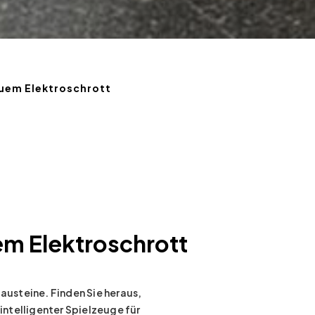
uem Elektroschrott
m Elektroschrott
Bausteine. Finden Sie heraus,
ntelligenter Spielzeuge für