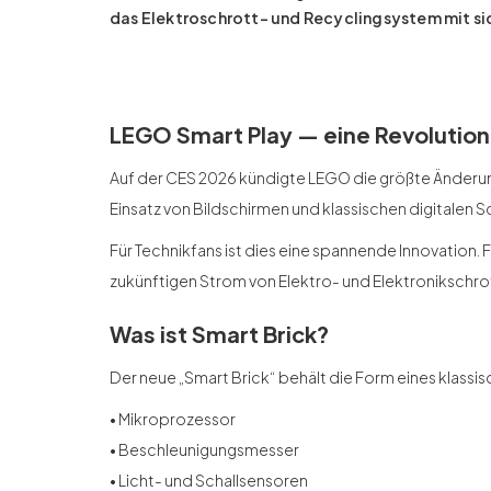
das Elektroschrott- und Recyclingsystem mit sic
LEGO Smart Play — eine Revolution
Auf der CES 2026 kündigte LEGO die größte Änderung
Einsatz von Bildschirmen und klassischen digitalen 
Für Technikfans ist dies eine spannende Innovation. 
zukünftigen Strom von Elektro- und Elektronikschro
Was ist Smart Brick?
Der neue „Smart Brick“ behält die Form eines klassis
• Mikroprozessor
• Beschleunigungsmesser
• Licht- und Schallsensoren