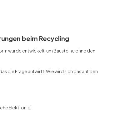
erungen beim Recycling
tform wurde entwickelt, um Bausteine ohne den
as die Frage aufwirft: Wie wird sich das auf den
iche Elektronik: